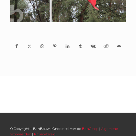
© Copyright – BanBouw | Onderdeel van de
BanGroep
|
Algemene
voorwaarden
|
Privacybeleid