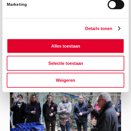
Marketing
Details tonen
Alles toestaan
Terug naar het nieuwsoverzicht
Selectie toestaan
Weigeren