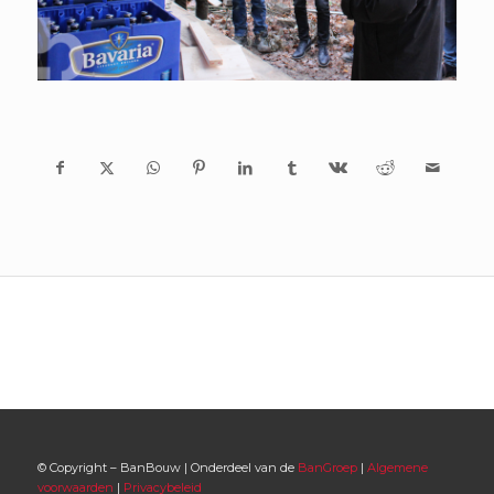
© Copyright – BanBouw | Onderdeel van de
BanGroep
|
Algemene
voorwaarden
|
Privacybeleid