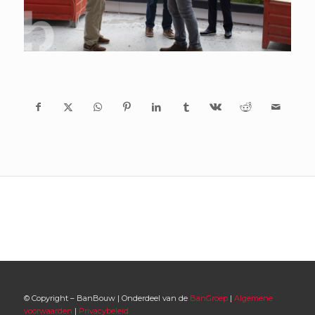
© Copyright – BanBouw | Onderdeel van de
BanGroep
|
Algemene
voorwaarden
|
Privacybeleid