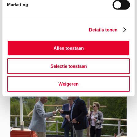
Marketing
Details tonen
Alles toestaan
Terug naar het nieuwsoverzicht
Selectie toestaan
Weigeren