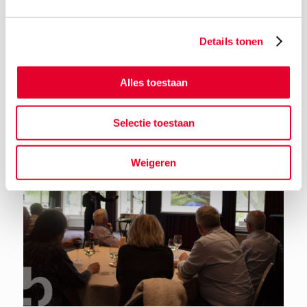
Details tonen
Terug naar het nieuwsoverzicht
Alles toestaan
Selectie toestaan
Weigeren