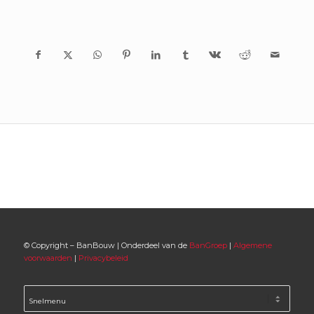
© Copyright – BanBouw | Onderdeel van de
BanGroep
|
Algemene
voorwaarden
|
Privacybeleid