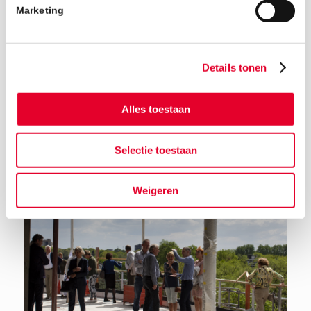
Marketing
Details tonen
Alles toestaan
Terug naar het nieuwsoverzicht
Selectie toestaan
Weigeren