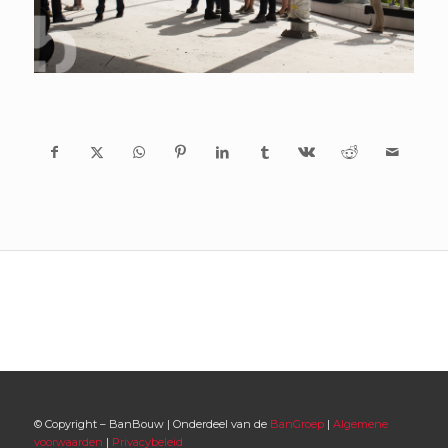
© Copyright – BanBouw | Onderdeel van de
BanGroep
|
Algemene
voorwaarden
|
Privacybeleid