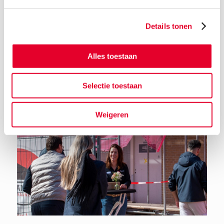
Details tonen
Terug naar het nieuwsoverzicht
Alles toestaan
Selectie toestaan
Weigeren