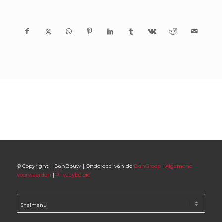
© Copyright – BanBouw | Onderdeel van de
BanGroep
|
Algemene
voorwaarden
|
Privacybeleid