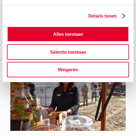
Details tonen
Terug naar het nieuwsoverzicht
Alles toestaan
Selectie toestaan
Weigeren