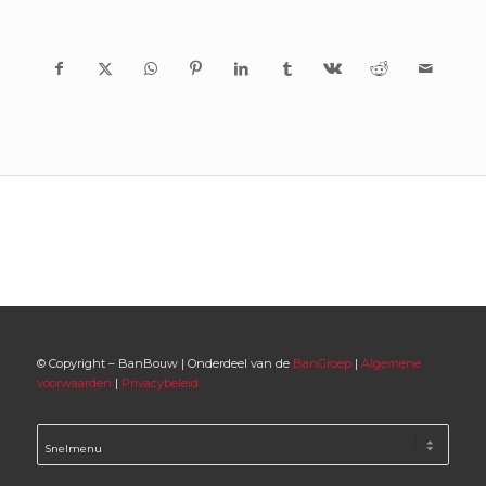
© Copyright – BanBouw | Onderdeel van de
BanGroep
|
Algemene
voorwaarden
|
Privacybeleid