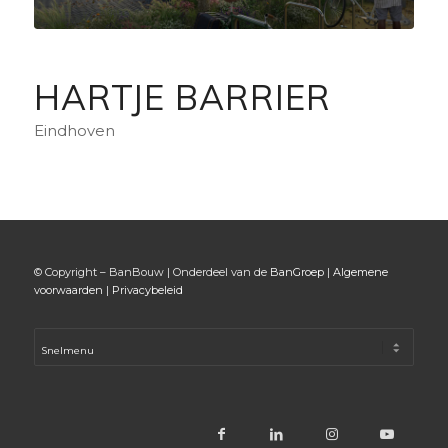
HARTJE BARRIER
Eindhoven
© Copyright – BanBouw | Onderdeel van de
BanGroep
|
Algemene
voorwaarden
|
Privacybeleid