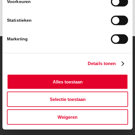
Voorkeuren
Statistieken
Marketing
© Copyright – BanBouw | Onderdeel van de
BanGroep
|
Algemene
voorwaarden
|
Privacybeleid
Details tonen
Alles toestaan
Selectie toestaan
Weigeren