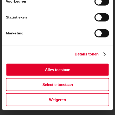
Voorkeuren
© Copyright – BanBouw | Onderdeel van de
BanGroep
|
Algemene
voorwaarden
|
Privacybeleid
Statistieken
Marketing
Details tonen
Alles toestaan
Selectie toestaan
Weigeren