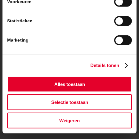
Voorkeuren
© Copyright – BanBouw | Onderdeel van de
BanGroep
|
Algemene
voorwaarden
|
Privacybeleid
Statistieken
Marketing
Details tonen
Alles toestaan
Selectie toestaan
Weigeren