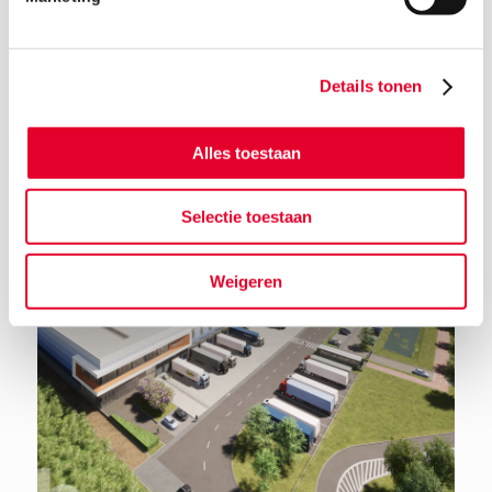
Details tonen
Terug naar het nieuwsoverzicht
Alles toestaan
Selectie toestaan
Weigeren