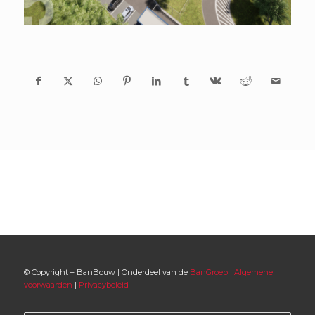
© Copyright – BanBouw | Onderdeel van de
BanGroep
|
Algemene
voorwaarden
|
Privacybeleid