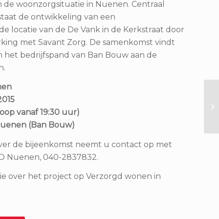
n de woonzorgsituatie in Nuenen. Centraal
é staat de ontwikkeling van een
e locatie van de De Vank in de Kerkstraat door
king met Savant Zorg. De samenkomst vindt
 in het bedrijfspand van Ban Bouw aan de
n.
nen
2015
Bo
va
loop vanaf 19:30 uur)
 Nuenen (Ban Bouw)
over de bijeenkomst neemt u contact op met
VVD Nuenen, 040-2837832.
tie over het project op Verzorgd wonen in