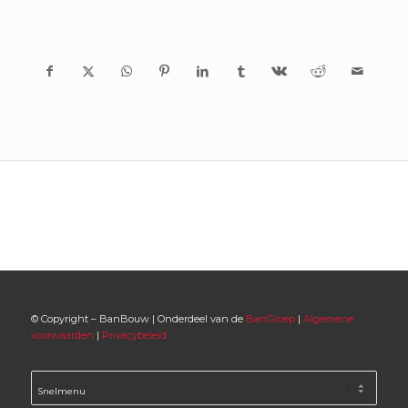
© Copyright – BanBouw | Onderdeel van de
BanGroep
|
Algemene
voorwaarden
|
Privacybeleid