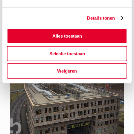
Details tonen
Terug naar het nieuwsoverzicht
Alles toestaan
Selectie toestaan
Weigeren