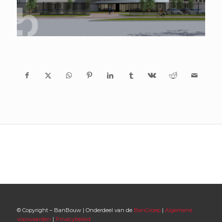
© Copyright – BanBouw | Onderdeel van de
BanGroep
|
Algemene
voorwaarden
|
Privacybeleid