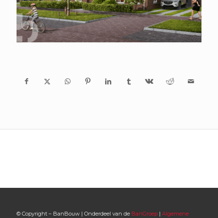
© Copyright – BanBouw | Onderdeel van de
BanGroep
|
Algemene