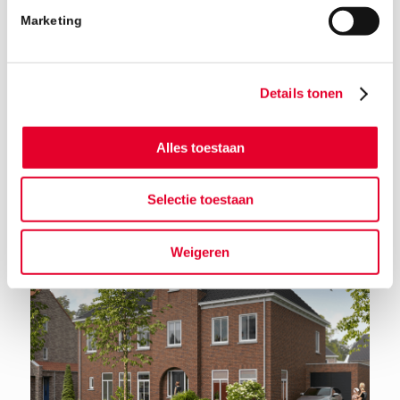
Marketing
Details tonen
Terug naar het nieuwsoverzicht
Alles toestaan
Selectie toestaan
Weigeren