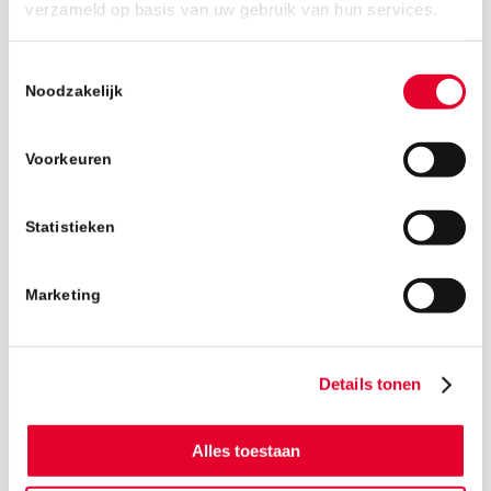
5 juli 2019
verzameld op basis van uw gebruik van hun services.
Toestemmingsselectie
Noodzakelijk
Voorkeuren
Statistieken
Marketing
Details tonen
Alles toestaan