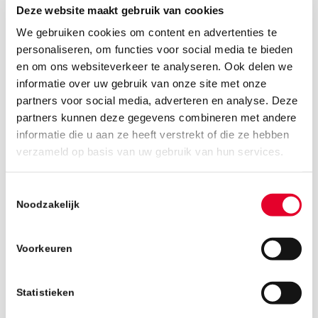
17 april 2018
Deze website maakt gebruik van cookies
Nadat in maart het carillon op spectaculaire
We gebruiken cookies om content en advertenties te
wijze werd verwijderd is BanBouw direct
personaliseren, om functies voor social media te bieden
daarna gestart met de sloopwerkzaamheden.
en om ons websiteverkeer te analyseren. Ook delen we
informatie over uw gebruik van onze site met onze
Deze zijn in week 14 afgerond. Afgelopen week
partners voor social media, adverteren en analyse. Deze
zijn we begonnen met het opbouwen naar 6
partners kunnen deze gegevens combineren met andere
luxe appartementen. Zo zijn de eerste vloeren
informatie die u aan ze heeft verstrekt of die ze hebben
gestort.
verzameld op basis van uw gebruik van hun services.
Raadhuys toegankelijk op Dag van de Bouw
BanBouw heeft het Raadhuys in Eersel
Toestemmingsselectie
aangemeld voor de Dag van de Bouw op
Noodzakelijk
zaterdag 2 juni aanstaande. Dat houdt in dat
belangstellenden van 10.30 tot 15.00 uur een
Voorkeuren
kijkje kunnen nemen.
Meer informatie over het project vindt u op
Statistieken
deze pagina
.