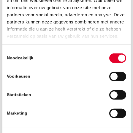
en om ons websiteverkeer te analyseren. Ook delen we
informatie over uw gebruik van onze site met onze
partners voor social media, adverteren en analyse. Deze
partners kunnen deze gegevens combineren met andere
informatie die u aan ze heeft verstrekt of die ze hebben
27 november 2024
verzameld op basis van uw gebruik van hun services.
Toestemmingsselectie
Noodzakelijk
Voorkeuren
Statistieken
Marketing