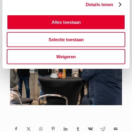
Details tonen
Terug naar het nieuwsoverzicht
Alles toestaan
Selectie toestaan
Weigeren