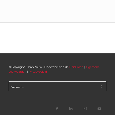
© Copyright – BanBouw | Onderdeel van de
BanGroep
|
Algemene
voorwaarden
|
Privacybeleid