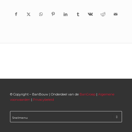
© Copyright – BanBouw | Onderdeel van de
BanGroep
|
Algemene
voorwaarden
|
Privacybeleid