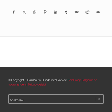
© Copyright – BanBouw | Onderdeel van de
BanGroep
|
Algemene
voorwaarden
|
Privacybeleid