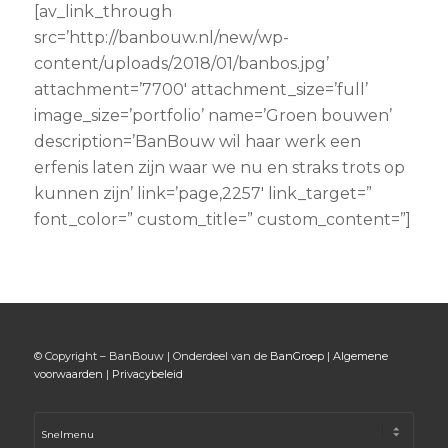
[av_link_through
src=’http://banbouw.nl/new/wp-
content/uploads/2018/01/banbos.jpg’
attachment=’7700′ attachment_size=’full’
image_size=’portfolio’ name=’Groen bouwen’
description=’BanBouw wil haar werk een
erfenis laten zijn waar we nu en straks trots op
kunnen zijn’ link=’page,2257′ link_target=”
font_color=” custom_title=” custom_content=”]
© Copyright – BanBouw | Onderdeel van de
BanGroep
|
Algemene
voorwaarden
|
Privacybeleid