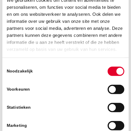
We gebruiken cookies om content en advertenties te
personaliseren, om functies voor social media te bieden
BanBouw B.V. werd in 1928 opgericht als
en om ons websiteverkeer te analyseren. Ook delen we
Bouwonderneming Aldenhoven Nuenen.
informatie over uw gebruik van onze site met onze
Generaties later heeft het familiebedrijf zich
partners voor social media, adverteren en analyse. Deze
ontwikkeld tot een onafhankelijke
partners kunnen deze gegevens combineren met andere
middelgrote vastgoedondernemer, die met
informatie die u aan ze heeft verstrekt of die ze hebben
verzameld op basis van uw gebruik van hun services.
name actief is in de regio Zuidoost-Brabant. Het
bedrijf telt circa 50 vaste medewerkers die zich
richten op projectwoningbouw, utiliteitsbouw
Toestemmingsselectie
Noodzakelijk
en commercieel vastgoed. Daarnaast
verzorgen zij renovaties, planmatig- en
reparatieonderhoud, verbouwingen en
Voorkeuren
restyling van bedrijfspanden en particuliere
woningen.
Statistieken
[av_link_through
Marketing
src=’http://banbouw.nl/new/wp-