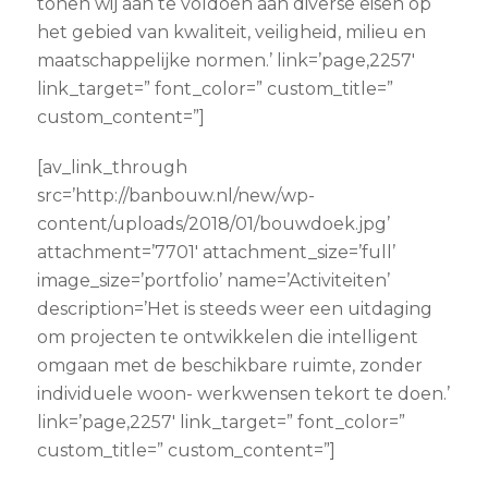
tonen wij aan te voldoen aan diverse eisen op
het gebied van kwaliteit, veiligheid, milieu en
maatschappelijke normen.’ link=’page,2257′
link_target=” font_color=” custom_title=”
custom_content=”]
[av_link_through
src=’http://banbouw.nl/new/wp-
content/uploads/2018/01/bouwdoek.jpg’
attachment=’7701′ attachment_size=’full’
image_size=’portfolio’ name=’Activiteiten’
description=’Het is steeds weer een uitdaging
om projecten te ontwikkelen die intelligent
omgaan met de beschikbare ruimte, zonder
individuele woon- werkwensen tekort te doen.’
link=’page,2257′ link_target=” font_color=”
custom_title=” custom_content=”]