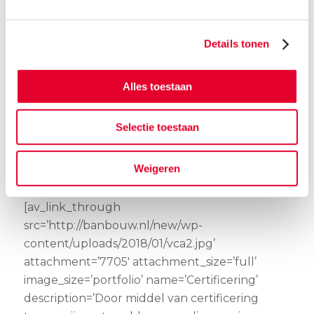
content/uploads/2018/01/IMG_1712.jpg’
attachment=’7615′ attachment_size=’full’
Details tonen
image_size=’portfolio’ name=’Profiel’
description=’BanBouw B.V. werd in 1926
opgericht en heeft zich ontwikkeld tot een
Alles toestaan
onafhankelijke middelgrote
bouwonderneming en projectontwikkelaar,
Selectie toestaan
die met name actief is in de regio Zuidoost-
Brabant.’ link=’page,2257′ link_target=”
Weigeren
font_color=” custom_title=” custom_content=”]
[av_link_through
src=’http://banbouw.nl/new/wp-
content/uploads/2018/01/vca2.jpg’
attachment=’7705′ attachment_size=’full’
image_size=’portfolio’ name=’Certificering’
description=’Door middel van certificering