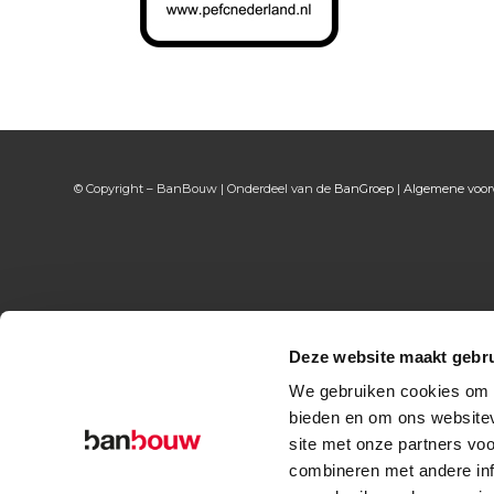
© Copyright – BanBouw | Onderdeel van de
BanGroep
|
Algemene voo
Deze website maakt gebru
We gebruiken cookies om c
bieden en om ons websitev
site met onze partners vo
combineren met andere inf