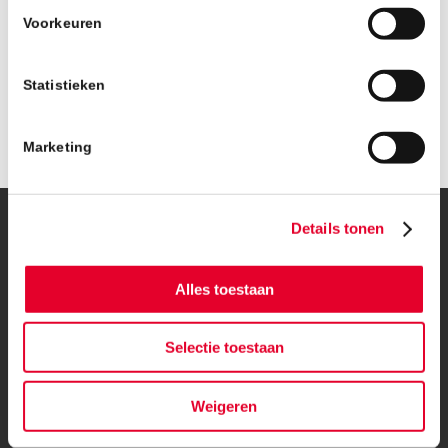
Voorkeuren
Statistieken
Marketing
Details tonen
© Copyright – BanBouw | Onderdeel van de
BanGroep
|
Algemene
voorwaarden
|
Privacybeleid
Alles toestaan
Selectie toestaan
Weigeren