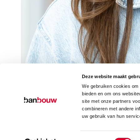
Deze website maakt gebru
We gebruiken cookies om c
bieden en om ons websitev
site met onze partners vo
combineren met andere inf
uw gebruik van hun servic
© Copyright – BanBouw | Onderdeel van de
BanGroep
|
Algemene voo
Toestemmingsselectie