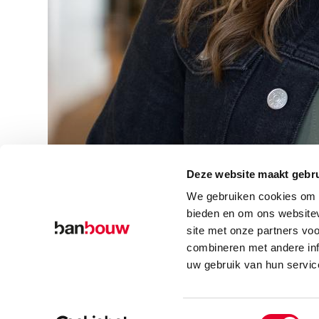
Deze website maakt gebru
We gebruiken cookies om c
bieden en om ons websitev
site met onze partners vo
combineren met andere inf
uw gebruik van hun servic
© Copyright – BanBouw | Onderdeel van de
BanGroep
|
Algemene voo
Toestemmingsselectie