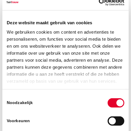
Deze website maakt gebruik van cookies
We gebruiken cookies om content en advertenties te
personaliseren, om functies voor social media te bieden
ROB PETERS
en om ons websiteverkeer te analyseren. Ook delen we
informatie over uw gebruik van onze site met onze
Coördinator Logistiek
partners voor social media, adverteren en analyse. Deze
Terug naar Ons Team
partners kunnen deze gegevens combineren met andere
informatie die u aan ze heeft verstrekt of die ze hebben
verzameld op basis van uw gebruik van hun services.
AFDELING LOGISTIEK
Toestemmingsselectie
Noodzakelijk
Voorkeuren
Binnen de afdeling logistiek (ook wel
materieeldienst of werf genoemd) dragen we