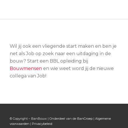
Wil jij ook een vliegende start maken en ben je
net als Job op zoek naar een uitdaging in de
bouw? Start een BBL opleiding bij
Bouwmensen
en wie weet word jij de nieuwe
collega van Job!
© Copyright – BanBouw | Onderdeel van de
BanGroep
|
Algemene
voorwaarden
|
Privacybeleid