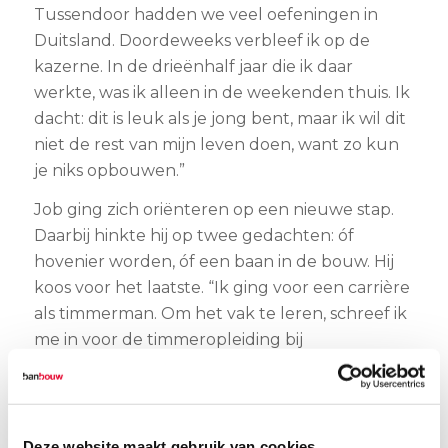
Tussendoor hadden we veel oefeningen in
Duitsland. Doordeweeks verbleef ik op de
kazerne. In de drieënhalf jaar die ik daar
werkte, was ik alleen in de weekenden thuis. Ik
dacht: dit is leuk als je jong bent, maar ik wil dit
niet de rest van mijn leven doen, want zo kun
je niks opbouwen.”
Job ging zich oriënteren op een nieuwe stap.
Daarbij hinkte hij op twee gedachten: óf
hovenier worden, óf een baan in de bouw. Hij
koos voor het laatste. “Ik ging voor een carrière
als timmerman. Om het vak te leren, schreef ik
me in voor de timmeropleiding bij
Bouwmensen in Mierlo, een brede mbo-
opleiding op niveau 3.”
Kennismaking bij BanBouw
Deze website maakt gebruik van cookies