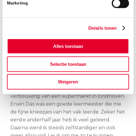
Marketing
kreeg weer tijd voor dingen waar ik eerder
geen of minder tijd voor had. Met vrienden op
pad gaan, fitnessen en naar festivals gaan
Details tonen
bijvoorbeeld – al waren die er in coronatijd
natuurlijk nauwelijks. Maar ik kon er wel aan
wennen.”
Alles toestaan
Gevarieerde klussen
Selectie toestaan
Ook bij BanBouw had Job zijn plek snel
gevonden. “Ik mocht meteen mee naar allerlei
mooie projecten. Gevarieerde klussen, zoals de
Weigeren
bouw van een woonhuis in Hilvarenbeek, of de
verbouwing van een supermarkt in Eindhoven.
Erwin Das was een goede leermeester die me
de fijne kneepjes van het vak leerde. Zeker het
eerste anderhalf jaar heb ik veel geleerd.
Daarna werd ik steeds zelfstandiger en ook
meer allround. Leuk om me zo te kunnen