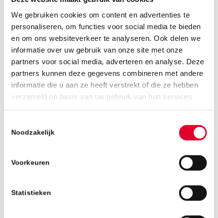
Bouwmensen is een driejarige BBL-opleiding.
We gebruiken cookies om content en advertenties te
Dat wil zeggen: vier dagen per week
personaliseren, om functies voor social media te bieden
praktijkervaring opdoen bij een bedrijf en één
en om ons websiteverkeer te analyseren. Ook delen we
dag naar school. Een geschikt bedrijf had Job
informatie over uw gebruik van onze site met onze
gelukkig snel gevonden. “Mijn vader, Noël,
partners voor social media, adverteren en analyse. Deze
heeft vroeger bij Place for Bizz gewerkt en
partners kunnen deze gegevens combineren met andere
kende BanBouw op die manier. Hij gaf me het
informatie die u aan ze heeft verstrekt of die ze hebben
nummer van Gijs van Doorn en binnen de
verzameld op basis van uw gebruik van hun services.
kortste keren zaten we om de tafel voor een
kennismaking. Op dat moment zat ik nog wel
Toestemmingsselectie
in het leger, maar van Gijs mocht ik meteen
Noodzakelijk
terugkomen als ik klaar was om de bouw in te
gaan.”
Voorkeuren
Gijs is een man van zijn woord en in september
2019 startte Job aan zijn nieuwe avontuur. “Het
Statistieken
was even schakelen, na jaren in het leger. Ik
kwam in een nieuwe omgeving terecht en