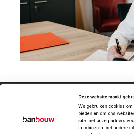
Deze website maakt gebru
© Copyright – BanBouw | Onderdeel van de
BanGroep
|
Algemene voo
We gebruiken cookies om c
bieden en om ons websitev
site met onze partners vo
combineren met andere inf