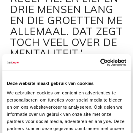
DRIE MENSEN LANG
EN DIE GROETTEN ME
ALLEMAAL. DAT ZEGT
TOCH VEEL OVER DE
MENTALITEIT.’
Deze website maakt gebruik van cookies
Loes werkte een kwart eeuw jaar in de
We gebruiken cookies om content en advertenties te
reiswereld. Als medewerker van een grote
personaliseren, om functies voor social media te bieden
reisorganisatie bezorgde ze duizenden klanten
en om ons websiteverkeer te analyseren. Ook delen we
een droomvakantie. Helaas overleefde haar
informatie over uw gebruik van onze site met onze
partners voor social media, adverteren en analyse. Deze
vorige werkgever de coronacrisis niet. Gelukkig
partners kunnen deze gegevens combineren met andere
voor Loes is ze zelf alsnog op een