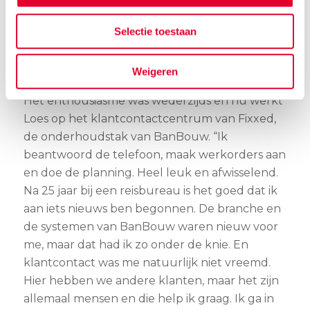
de receptie. Er liepen drie mensen lang en die
groetten me allemaal. Dat zegt toch veel over
Selectie toestaan
de mentaliteit, vond ik.”
Weigeren
Leuk en afwisselend
Het enthousiasme was wederzijds en nu werkt
Loes op het klantcontactcentrum van Fixxed,
de onderhoudstak van BanBouw. “Ik
beantwoord de telefoon, maak werkorders aan
en doe de planning. Heel leuk en afwisselend.
Na 25 jaar bij een reisbureau is het goed dat ik
aan iets nieuws ben begonnen. De branche en
de systemen van BanBouw waren nieuw voor
me, maar dat had ik zo onder de knie. En
klantcontact was me natuurlijk niet vreemd.
Hier hebben we andere klanten, maar het zijn
allemaal mensen en die help ik graag. Ik ga in