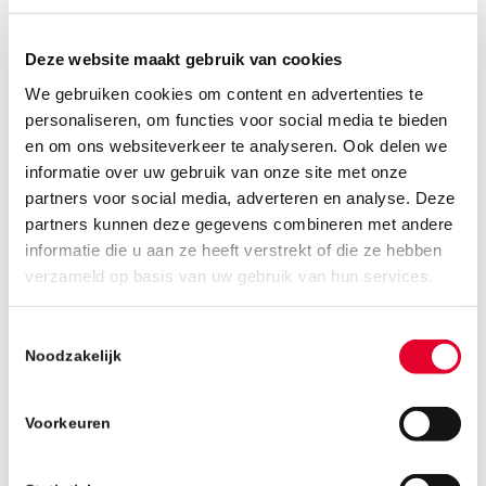
echt zijn charme,” zegt Rob. Voor zijn tijd bij
BanBouw had Rob een lange carrière in de
Deze website maakt gebruik van cookies
(semi)overheid, totdat hij besloot dat het tijd
was voor verandering. Met behulp van een
We gebruiken cookies om content en advertenties te
personaliseren, om functies voor social media te bieden
jobcoach vond hij deze baan, waar hij echt
en om ons websiteverkeer te analyseren. Ook delen we
enthousiast van werd. Zijn technische
informatie over uw gebruik van onze site met onze
achtergrond en eerdere ervaringen in
partners voor social media, adverteren en analyse. Deze
logistieke functies komen hier uitstekend van
partners kunnen deze gegevens combineren met andere
pas. Rob kan met overtuiging zeggen dat hij
informatie die u aan ze heeft verstrekt of die ze hebben
zijn plek heeft gevonden!
verzameld op basis van uw gebruik van hun services.
Een nieuwe uitdaging
Toestemmingsselectie
Rob zocht een functie met zowel
Noodzakelijk
verantwoordelijkheid als vrijheid. Hij verlangde
naar korte lijnen en meer dynamiek dan de
Voorkeuren
stroperige dossiers en vergadercultuur die hij
gewend was. In zijn huidige rol als logistiek