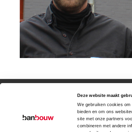
© Copyright – BanBouw | Onderdeel van de
BanGroep
|
Algemene voo
Deze website maakt gebru
We gebruiken cookies om c
bieden en om ons websitev
site met onze partners vo
combineren met andere inf