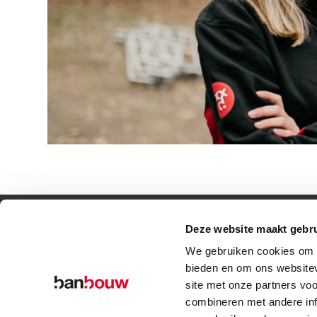
Deze website maakt gebru
© Copyright – BanBouw | Onderdeel van de
BanGroep
|
Algemene voo
We gebruiken cookies om c
bieden en om ons websitev
site met onze partners vo
combineren met andere inf