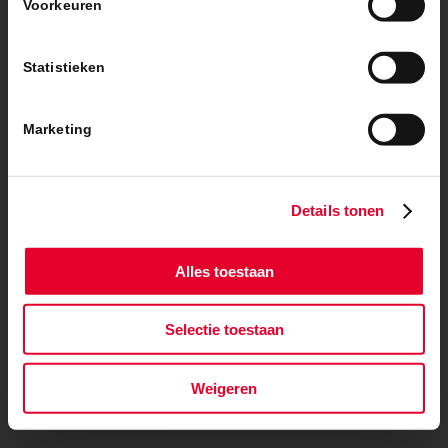
Voorkeuren
© Copyright – BanBouw | Onderdeel van de
BanGroep
|
Algemene
voorwaarden
|
Privacybeleid
Statistieken
Marketing
Details tonen
Alles toestaan
Selectie toestaan
Weigeren