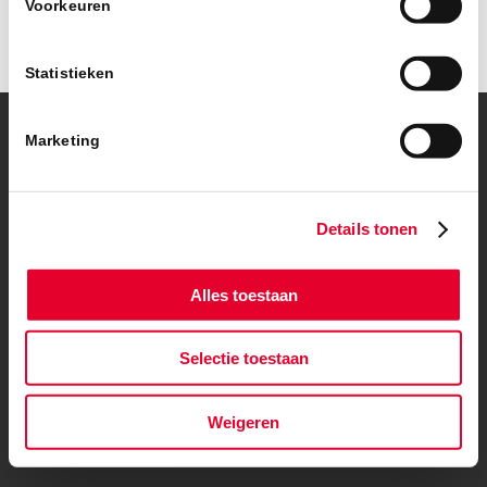
Voorkeuren
Statistieken
Marketing
© Copyright – BanBouw | Onderdeel van de
BanGroep
|
Algemene
voorwaarden
|
Privacybeleid
Details tonen
Alles toestaan
Selectie toestaan
Weigeren