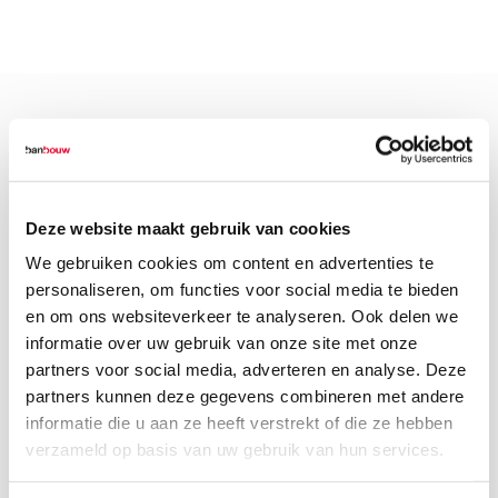
27 juli 2017
Op woensdag 26 juli heeft Ban Bouw de
Deze website maakt gebruik van cookies
zogenoemde plint van parkeergarage P0 op
We gebruiken cookies om content en advertenties te
de High Tech Campus bouwkundig
personaliseren, om functies voor social media te bieden
opgeleverd. In het onderste gebouwdeel is, in
en om ons websiteverkeer te analyseren. Ook delen we
opdracht van Philips Lighting, een
informatie over uw gebruik van onze site met onze
expositieruimte ingericht.
partners voor social media, adverteren en analyse. Deze
partners kunnen deze gegevens combineren met andere
Ban Bouw begon eind februari van dit jaar aan
informatie die u aan ze heeft verstrekt of die ze hebben
de opdracht. Volgens projectleider Frank Derks
verzameld op basis van uw gebruik van hun services.
is alles zeer voorspoedig gegaan. "Tijdens het
gehele traject is de samenwerking met de