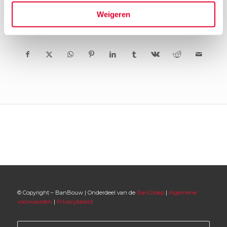
Weigeren
© Copyright – BanBouw | Onderdeel van de
BanGroep
|
Algemene
voorwaarden
|
Privacybeleid