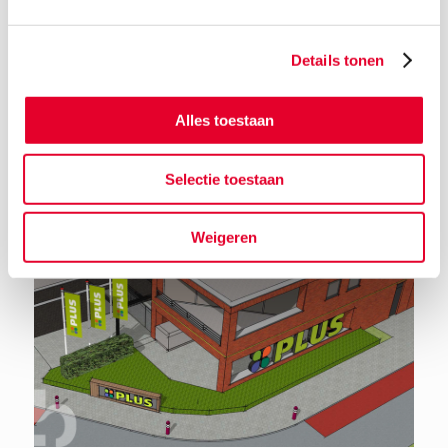
Details tonen
Terug naar het nieuwsoverzicht
Alles toestaan
Selectie toestaan
Weigeren