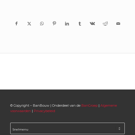
© Copyright – BanBouw | Onderdeel van de
BanGroep
|
Algemene
voorwaarden
|
Privacybeleid