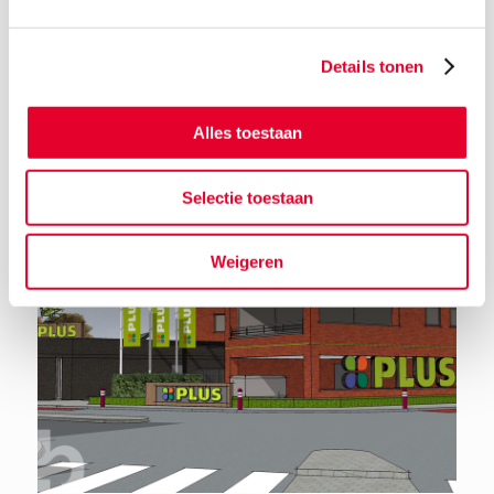
Details tonen
Terug naar het nieuwsoverzicht
Alles toestaan
Selectie toestaan
Weigeren