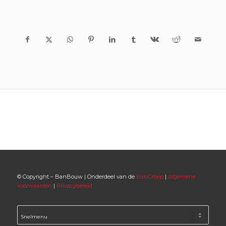
© Copyright – BanBouw | Onderdeel van de
BanGroep
|
Algemene
voorwaarden
|
Privacybeleid