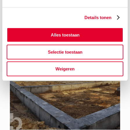
Details tonen
Terug naar het nieuwsoverzicht
Alles toestaan
Selectie toestaan
Weigeren