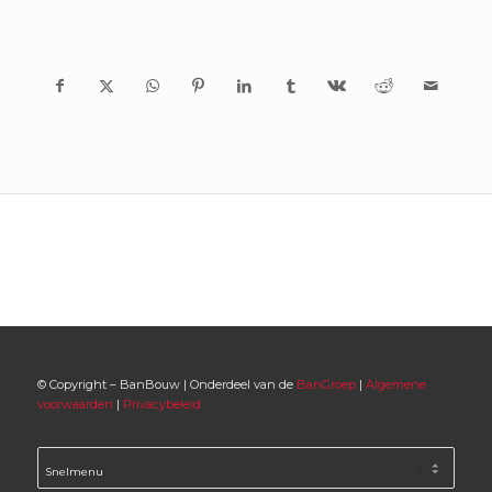
© Copyright – BanBouw | Onderdeel van de
BanGroep
|
Algemene
voorwaarden
|
Privacybeleid