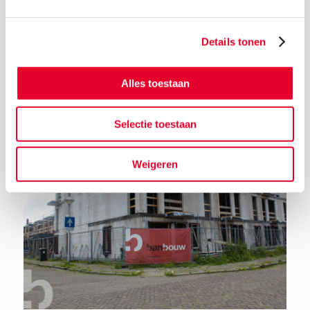
Details tonen
Terug naar het nieuwsoverzicht
Alles toestaan
Selectie toestaan
Weigeren