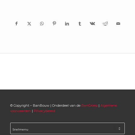
© Copyright – BanBouw | Onderdeel van de
BanGroep
|
Algemene
voorwaarden
|
Privacybeleid