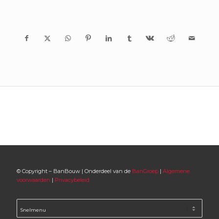
© Copyright – BanBouw | Onderdeel van de
BanGroep
|
Algemene
voorwaarden
|
Privacybeleid