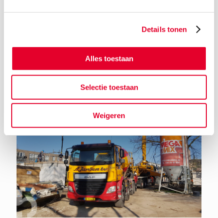
Details tonen
Terug naar het nieuwsoverzicht
Alles toestaan
Selectie toestaan
Weigeren