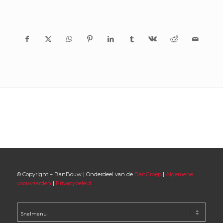
© Copyright – BanBouw | Onderdeel van de
BanGroep
|
Algemene
voorwaarden
|
Privacybeleid