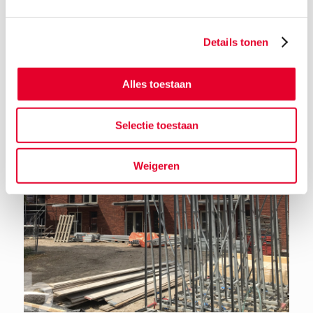
Details tonen
Terug naar het nieuwsoverzicht
Alles toestaan
Selectie toestaan
Weigeren