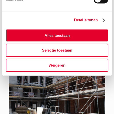
Details tonen
Terug naar het nieuwsoverzicht
Alles toestaan
Selectie toestaan
Weigeren