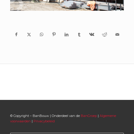
© Copyright – BanBouw | Onderdeel van de
BanGroep
|
Algemene
voorwaarden
|
Privacybeleid