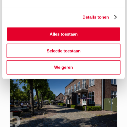
Details tonen
Terug naar het nieuwsoverzicht
Alles toestaan
Selectie toestaan
Weigeren