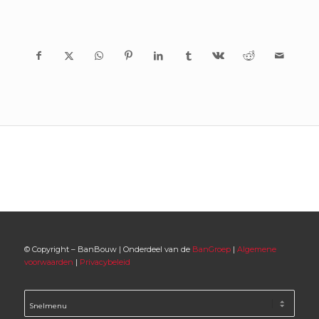
© Copyright – BanBouw | Onderdeel van de
BanGroep
|
Algemene
voorwaarden
|
Privacybeleid