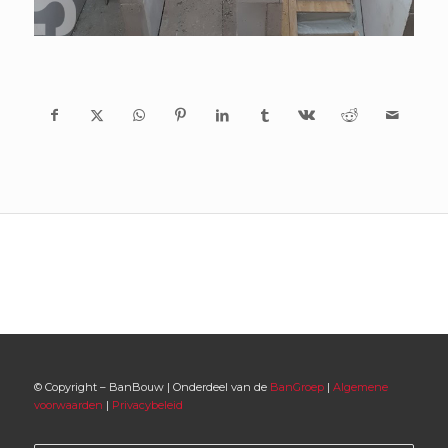
© Copyright – BanBouw | Onderdeel van de
BanGroep
|
Algemene
voorwaarden
|
Privacybeleid