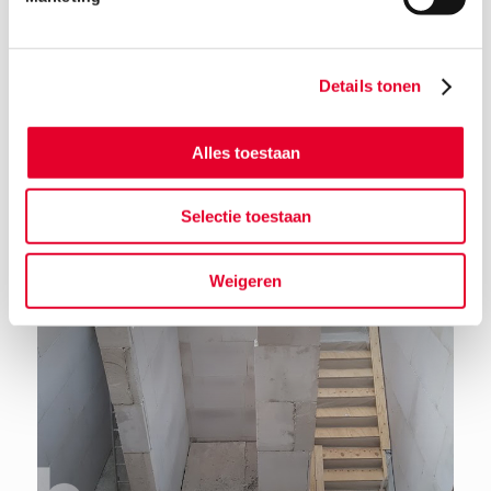
Details tonen
Terug naar het nieuwsoverzicht
Alles toestaan
Selectie toestaan
Weigeren