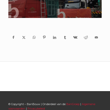
© Copyright – BanBouw | Onderdeel van de
BanGroep
|
Algemene
voorwaarden
|
Privacybeleid