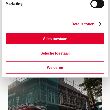
Marketing
Details tonen
Alles toestaan
Terug naar het nieuwsoverzicht
Selectie toestaan
Weigeren