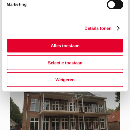
Marketing
Details tonen
Alles toestaan
Terug naar het nieuwsoverzicht
Selectie toestaan
Weigeren