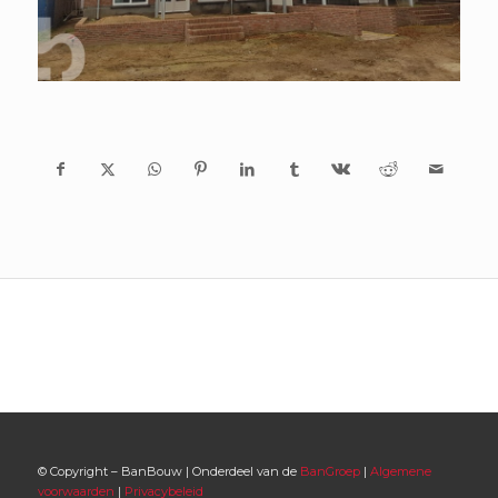
© Copyright – BanBouw | Onderdeel van de
BanGroep
|
Algemene
voorwaarden
|
Privacybeleid