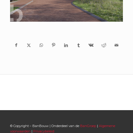
© Copyright – BanBouw | Onderdeel van de
BanGroep
|
Algemene
voorwaarden
|
Privacybeleid