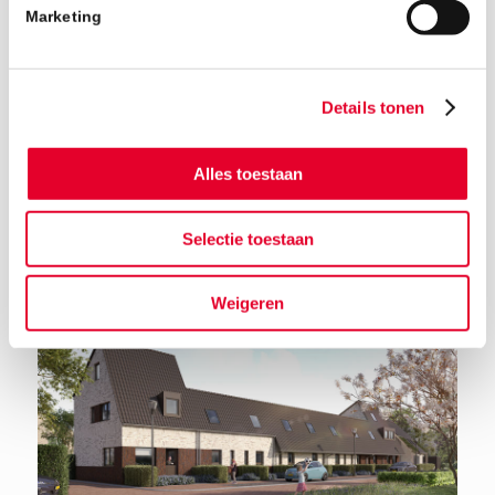
Marketing
Details tonen
Alles toestaan
Terug naar het nieuwsoverzicht
Selectie toestaan
Weigeren