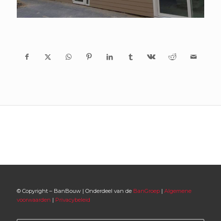
© Copyright – BanBouw | Onderdeel van de
BanGroep
|
Algemene
voorwaarden
|
Privacybeleid