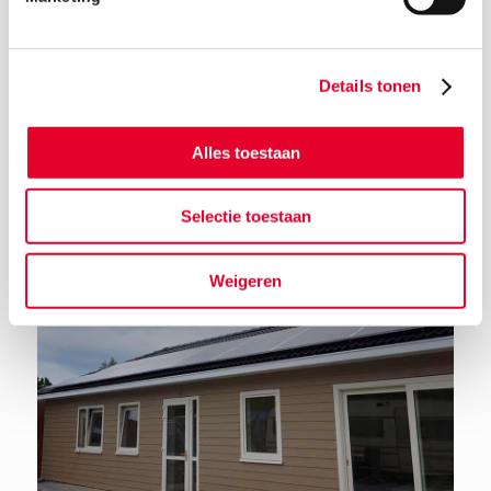
Details tonen
Terug naar het nieuwsoverzicht
Alles toestaan
Selectie toestaan
Weigeren