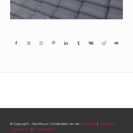
© Copyright – BanBouw | Onderdeel van de
BanGroep
|
Algemene
voorwaarden
|
Privacybeleid